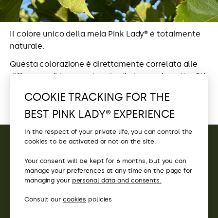
Il colore unico della mela Pink Lady® è totalmente
naturale.
Questa colorazione è direttamente correlata alle
differenze di temperatura tra il giorno e la notte. Più
fresche sono le notti e soleggiate le giornate
COOKIE TRACKING FOR THE
all’approssimarsi della raccolta, più intenso sarà il
BEST PINK LADY® EXPERIENCE
colore della mela.
In the respect of your private life, you can control the
cookies to be activated or not on the site.
CONTACT
Your consent will be kept for 6 months, but you can
manage your preferences at any time on the page for
ACCESS
managing your
personal data and consents.
Consult our
cookies
policies